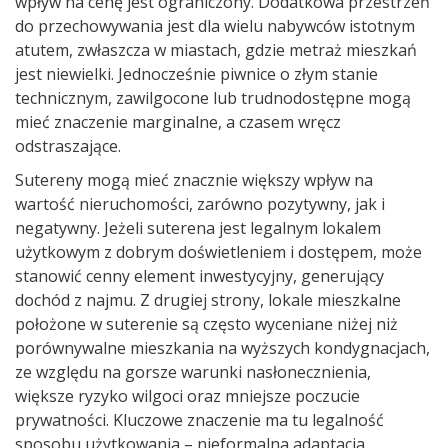
wpływ na cenę jest ograniczony. Dodatkowa przestrzeń
do przechowywania jest dla wielu nabywców istotnym
atutem, zwłaszcza w miastach, gdzie metraż mieszkań
jest niewielki. Jednocześnie piwnice o złym stanie
technicznym, zawilgocone lub trudnodostępne mogą
mieć znaczenie marginalne, a czasem wręcz
odstraszające.
Sutereny mogą mieć znacznie większy wpływ na
wartość nieruchomości, zarówno pozytywny, jak i
negatywny. Jeżeli suterena jest legalnym lokalem
użytkowym z dobrym doświetleniem i dostępem, może
stanowić cenny element inwestycyjny, generujący
dochód z najmu. Z drugiej strony, lokale mieszkalne
położone w suterenie są często wyceniane niżej niż
porównywalne mieszkania na wyższych kondygnacjach,
ze względu na gorsze warunki nasłonecznienia,
większe ryzyko wilgoci oraz mniejsze poczucie
prywatności. Kluczowe znaczenie ma tu legalność
sposobu użytkowania – nieformalna adaptacja