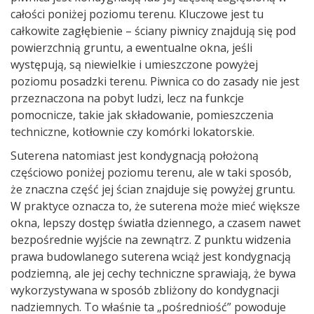
całości poniżej poziomu terenu. Kluczowe jest tu
całkowite zagłębienie – ściany piwnicy znajdują się pod
powierzchnią gruntu, a ewentualne okna, jeśli
występują, są niewielkie i umieszczone powyżej
poziomu posadzki terenu. Piwnica co do zasady nie jest
przeznaczona na pobyt ludzi, lecz na funkcje
pomocnicze, takie jak składowanie, pomieszczenia
techniczne, kotłownie czy komórki lokatorskie.
Suterena natomiast jest kondygnacją położoną
częściowo poniżej poziomu terenu, ale w taki sposób,
że znaczna część jej ścian znajduje się powyżej gruntu.
W praktyce oznacza to, że suterena może mieć większe
okna, lepszy dostęp światła dziennego, a czasem nawet
bezpośrednie wyjście na zewnątrz. Z punktu widzenia
prawa budowlanego suterena wciąż jest kondygnacją
podziemną, ale jej cechy techniczne sprawiają, że bywa
wykorzystywana w sposób zbliżony do kondygnacji
nadziemnych. To właśnie ta „pośredniość” powoduje